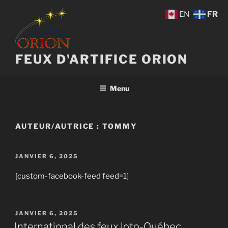
Aller
EN
FR
au
contenu
principal
FEUX D'ARTIFICE ORION
Menu
AUTEUR/AUTRICE :
TOMMY
PUBLIÉ
JANVIER 6, 2025
LE
[custom-facebook-feed feed=1]
PUBLIÉ
JANVIER 6, 2025
LE
International des feux loto-Québec